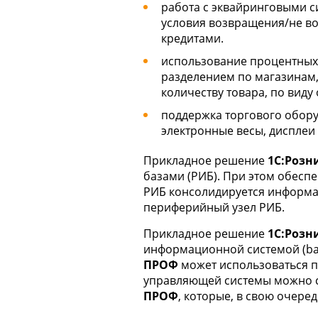
работа с эквайринговыми с
условия возвращения/не во
кредитами.
использование процентных 
разделением по магазинам, 
количеству товара, по виду
поддержка торгового обору
электронные весы, дисплеи
Прикладное решение
1С:Розн
базами (РИБ). При этом обесп
РИБ консолидируется информа
периферийный узел РИБ.
Прикладное решение
1С:Розн
информационной системой (bac
ПРОФ
может использоваться 
управляющей системы можно с
ПРОФ
, которые, в свою очер