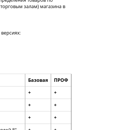
(торговым залам) магазина в
 версиях:
Базовая
ПРОФ
+
+
+
+
+
+
влей 8"
+
+