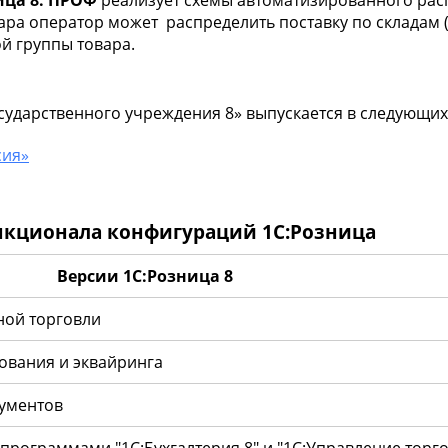
вара оператор может распределить поставку по складам 
й группы товара.
сударственного учреждения 8» выпускается в следующих
сия»
нкционала конфигураций 1С:Розница
Версии 1С:Розница 8
ной торговли
ования и эквайринга
кументов
программами "1С:Бухгалтерия 8" и "1С:Управление торго