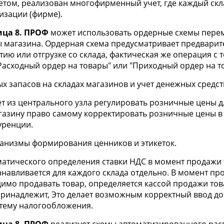
том, реализован многофирменный учет, где каждый скла
изации (фирме).
ица 8. ПРОФ
может использовать ордерные схемы пере
ы магазина. Ордерная схема предусматривает предвари
ию или отгрузке со склада, фактическая же операция с 
Расходный ордер на товары" или "Приходный ордер на т
х запасов на складах магазинов и учет денежных средств
 из центрального узла регулировать розничные цены дл
азину право самому корректировать розничные цены в 
уренции.
анизмы формирования ценников и этикеток.
тического определения ставки НДС в момент продажи т
навливается для каждого склада отдельно. В момент про
одимо продавать товар, определяется кассой продажи то
 принадлежит, Это делает возможным корректный ввод до
тему налогообложения.
ица 8. ПРОФ
реализует схемы автоматизированного рас