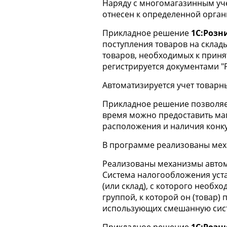
Наряду с многомагазинным уче
отнесен к определенной орган
Прикладное решение
1С:Розн
поступления товаров на склад
товаров, необходимых к принят
регистрируется документами "
Автоматизируется учет товарны
Прикладное решение позволяет
время можно предоставить маг
расположения и наличия конк
В программе реализованы мех
Реализованы механизмы автома
Система налогообложения уста
(или склад), с которого необх
группой, к которой он (товар)
использующих смешанную сис
Прикладное решение
1С:Розн