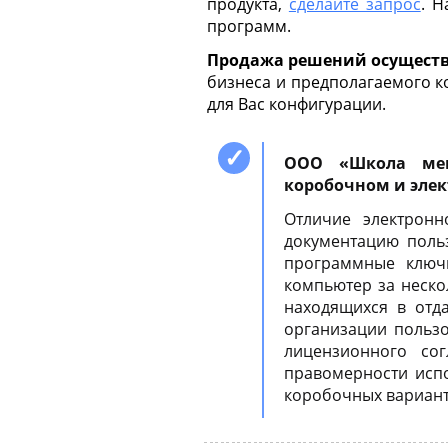
продукта,
сделайте запрос
. 
программ.
Продажа решений осуществ
бизнеса и предполагаемого к
для Вас конфигурации.
ООО «Школа мен
коробочном и эле
Отличие электронн
документацию польз
программные ключ
компьютер за неско
находящихся в отд
организации пользо
лицензионного со
правомерности исп
коробочных вариант