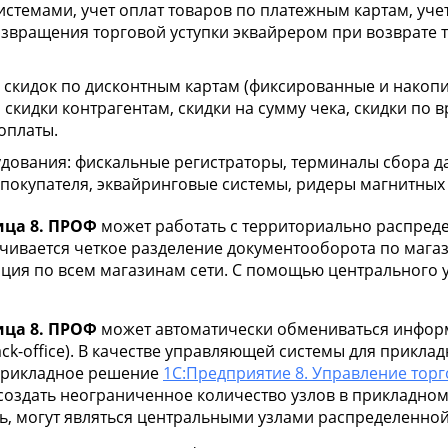
истемами, учет оплат товаров по платежным картам, уче
звращения торговой уступки эквайрером при возврате т
скидок по дисконтным картам (фиксированные и накопит
скидки контрагентам, скидки на сумму чека, скидки по 
 оплаты.
дования: фискальные регистраторы, терминалы сбора д
 покупателя, эквайринговые системы, ридеры магнитных 
ица 8. ПРОФ
может работать с территориально распр
ечивается четкое разделение документооборота по магаз
ция по всем магазинам сети. С помощью центрального 
ица 8. ПРОФ
может автоматически обмениваться инфор
k-office). В качестве управляющей системы для прикл
прикладное решение
1С:Предприятие 8. Управление тор
оздать неограниченное количество узлов в прикладно
едь, могут являться центральными узлами распределенн