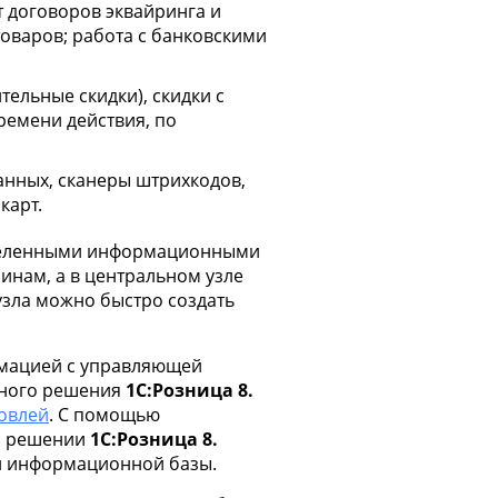
т договоров эквайринга и
оваров; работа с банковскими
ельные скидки), скидки с
времени действия, по
анных, сканеры штрихкодов,
карт.
еделенными информационными
инам, а в центральном узле
узла можно быстро создать
мацией с управляющей
адного решения
1С:Розница 8.
говлей
. С помощью
м решении
1С:Розница 8.
ой информационной базы.